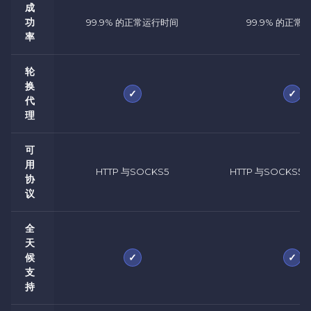
成
功
99.9% 的正常运行时间
99.9% 的正常
率
轮
换
✓
✓
代
理
可
用
HTTP 与SOCKS5
HTTP 与SOCKS5 
协
议
全
天
✓
✓
候
支
持