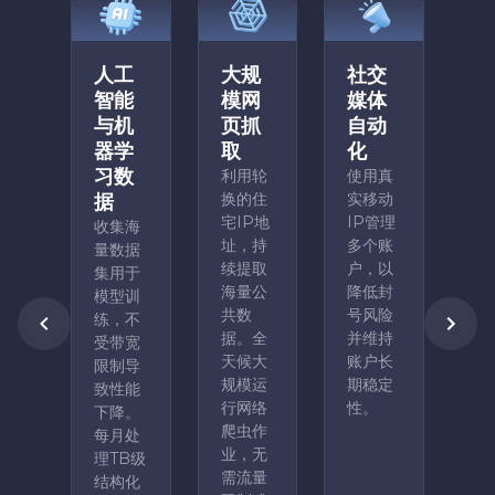
人工
大规
社交
智能
模网
媒体
与机
页抓
自动
器学
取
化
习数
利用轮
使用真
换的住
实移动
据
宅IP地
IP管理
收集海
址，持
多个账
量数据
续提取
户，以
集用于
海量公
降低封
模型训
共数
号风险
练，不
据。全
并维持
受带宽
天候大
账户长
限制导
规模运
期稳定
致性能
行网络
性。
下降。
爬虫作
每月处
业，无
理TB级
需流量
结构化