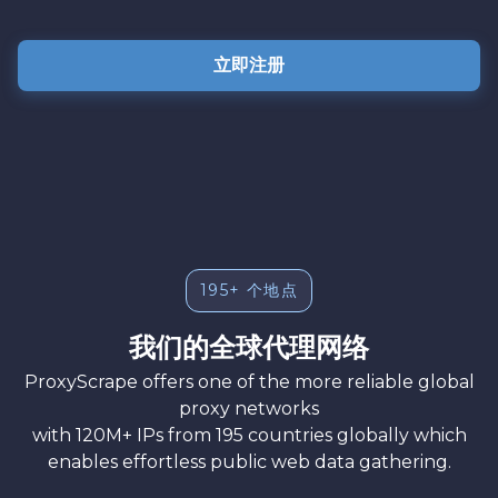
立即注册
195+ 个地点
我们的全球代理网络
ProxyScrape offers one of the more reliable global
proxy networks
with 120M+ IPs from 195 countries globally which
enables effortless public web data gathering.