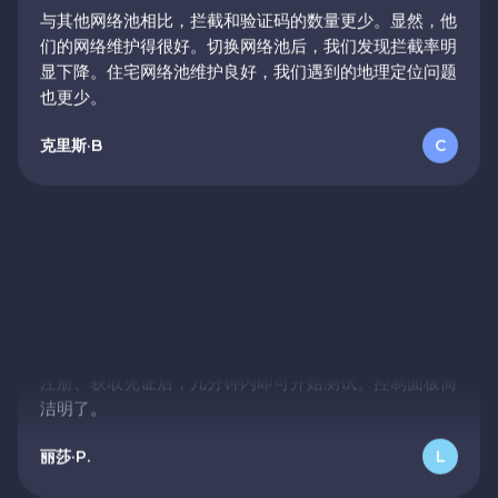
答。文档也写得很好。
们的网络维护得很好。切换网络池后，我们发现拦截率明
显下降。住宅网络池维护良好，我们遇到的地理定位问题
莎拉·M.
S
也更少。
克里斯·B
C
可扩展性好
我们需要将请求量从几千个提升到几十万个。他们的基础
设施顺利应对了这一挑战。
大卫·R.
D
快速设置
注册、获取凭证后，几分钟内即可开始测试。控制面板简
洁明了。
丽莎·P.
L