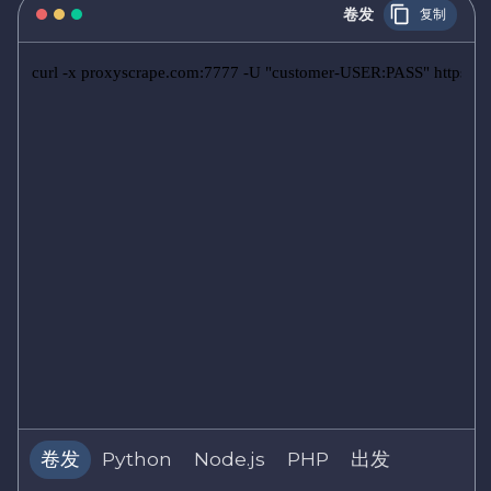
卷发
复制
curl -x proxyscrape.com:7777 -U "customer-USER:PASS" https://
卷发
Python
Node.js
PHP
出发