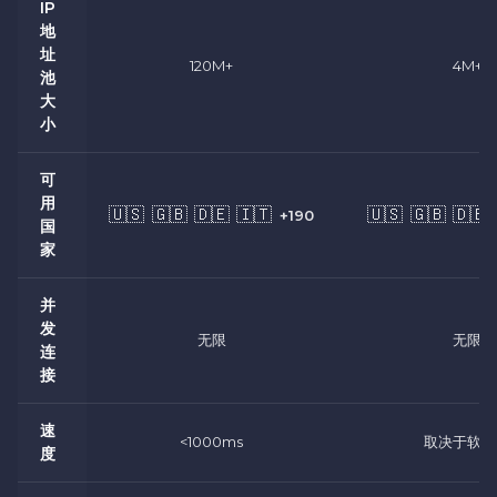
IP
地
址
120M+
4M+
池
大
小
可
用
🇺🇸
🇬🇧
🇩🇪
🇮🇹
🇺🇸
🇬🇧
🇩🇪
+190
国
家
并
发
无限
无限
连
接
速
<1000ms
取决于软件
度