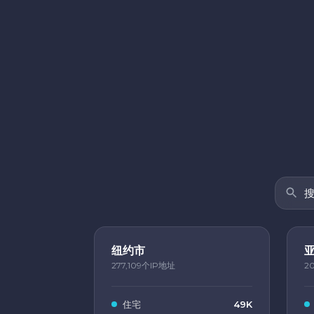
纽约市
277,109个IP地址
2
住宅
49K