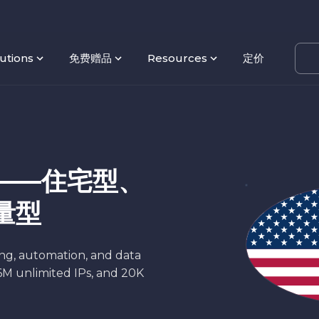
utions
免费赠品
Resources
定价
——住宅型、
量型
ing, automation, and data
4.6M unlimited IPs, and 20K