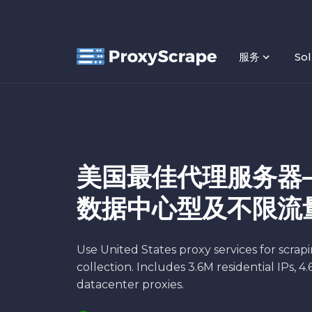
服务
Sol
美国最佳代理服务器
数据中心型及不限流
Use United States proxy services for scrap
collection. Includes 3.6M residential IPs, 
datacenter proxies.