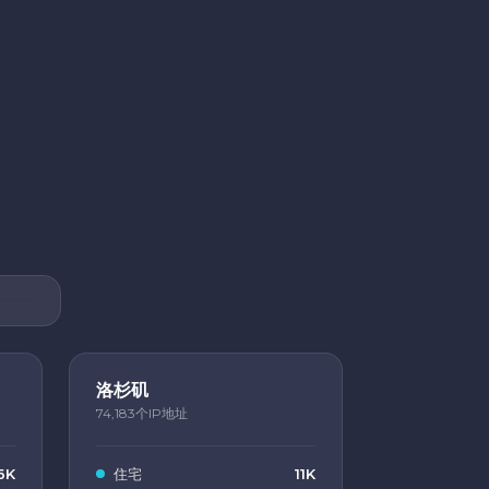
洛杉矶
74,183个IP地址
6K
住宅
11K