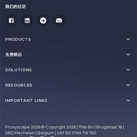
我们的社区
PRODUCTS
免费赠品
SOLUTIONS
RESOURCES
IMPORTANT LINKS
Proxyscrape 2026 © Copyright 2026 | Thib BV | Brugstraat 18 |
2812 Mechelen | Belgium | VAT BE 0749 716 760